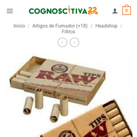
Skip
0
to
content
Início
/
Artigos de Fumador (+18)
/
Headshop
/
Filtros