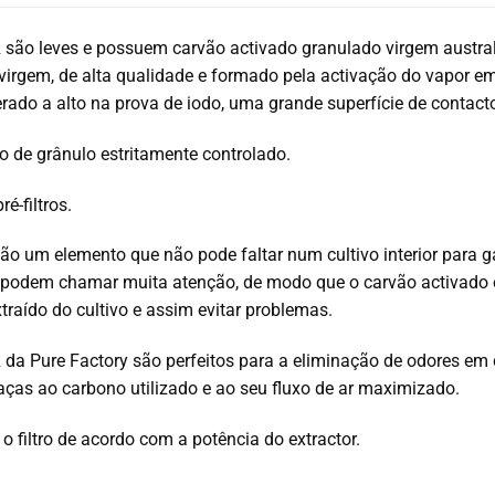
R são leves e possuem carvão activado granulado virgem austra
virgem, de alta qualidade e formado pela activação do vapor em
ado a alto na prova de iodo, uma grande superfície de contacto
 de grânulo estritamente controlado.
ré-filtros.
são um elemento que não pode faltar num cultivo interior para 
 podem chamar muita atenção, de modo que o carvão activado é
xtraído do cultivo e assim evitar problemas.
 da Pure Factory são perfeitos para a eliminação de odores em c
raças ao carbono utilizado e ao seu fluxo de ar maximizado.
o filtro de acordo com a potência do extractor.