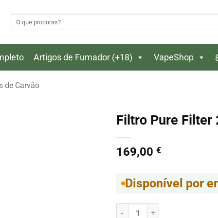
Pesquisar
por:
ompleto
Artigos de Fumador (+18)
VapeShop
os de Carvão
Filtro Pure Filt
169,00
€
Disponível por 
Quantidade de Filtro Pure Filte