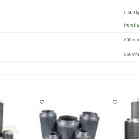
6,500 k
Pure Fa
600mm
250mm