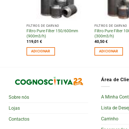
FILTROS DE CARVÃO
FILTROS DE CARVÃO
000mm
Filtro Pure Filter 150/600mm
Filtro Pure Filter
(900m3/h)
(300m3/h)
119,01
€
40,50
€
ADICIONAR
ADICIONAR
Área de Cli
A Minha Cont
Sobre nós
Lista de Dese
Lojas
Carrinho
Contactos