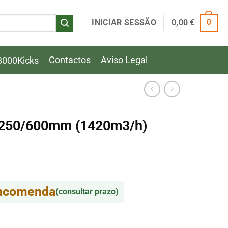
INICIAR SESSÃO
0,00
€
0
Contactos
Aviso Legal
8000Kicks
er 250/600mm (1420m3/h)
encomenda
(consultar prazo)
r 250/600mm (1420m3/h)