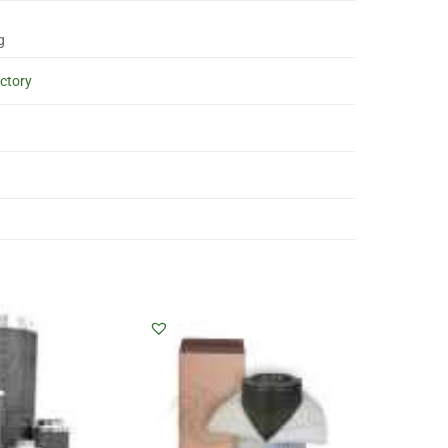
g
ctory