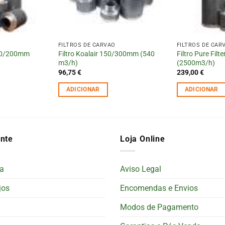
FILTROS DE CARVÃO
FILTROS DE CAR
 100/200mm
Filtro Koalair 150/300mm (540
Filtro Pure Fi
m3/h)
(2500m3/h)
96,75
€
239,00
€
ADICIONAR
ADICIONAR
ente
Loja Online
a
Aviso Legal
jos
Encomendas e Envios
Modos de Pagamento