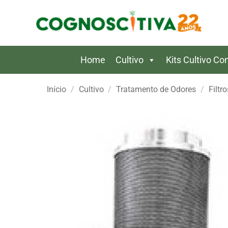
Skip
to
content
Home
Cultivo
Kits Cultivo C
Início
/
Cultivo
/
Tratamento de Odores
/
Filtr