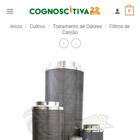
Skip
0
to
content
Início
/
Cultivo
/
Tratamento de Odores
/
Filtros de
Carvão