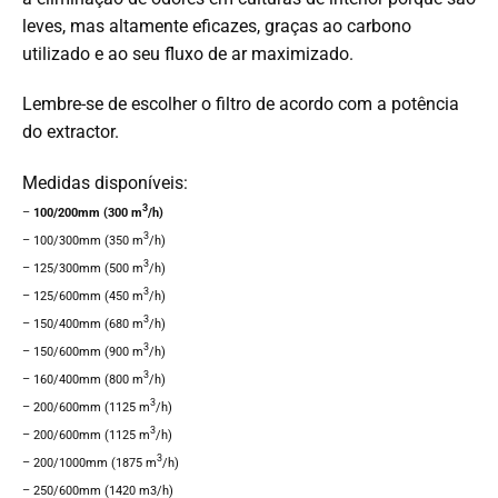
leves, mas altamente eficazes, graças ao carbono
utilizado e ao seu fluxo de ar maximizado.
Lembre-se de escolher o filtro de acordo com a potência
do extractor.
Medidas disponíveis:
3
–
100/200mm (300 m
/h)
3
– 100/300mm (350 m
/h)
3
– 125/300mm (500 m
/h)
3
– 125/600mm (450 m
/h)
3
– 150/400mm (680 m
/h)
3
– 150/600mm (900 m
/h)
3
– 160/400mm (800 m
/h)
3
– 200/600mm (1125 m
/h)
3
– 200/600mm (1125 m
/h)
3
– 200/1000mm (1875 m
/h)
–
250/600mm (1420 m3/h)