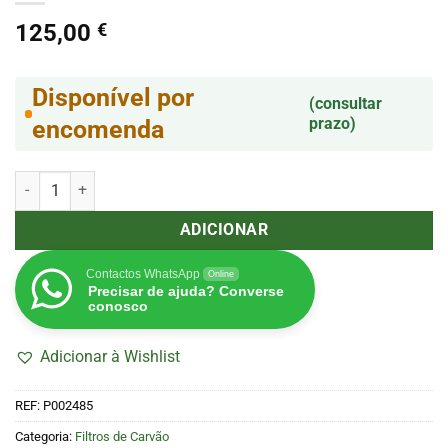
125,00
€
Disponível por
(consultar
prazo)
encomenda
Quantidade de Filtro ProActiv 150x550mm 840m3/h (HighPro)
ADICIONAR
Contactos WhatsApp
Online
Precisar de ajuda? Converse
conosco
Adicionar à Wishlist
REF:
P002485
Categoria:
Filtros de Carvão