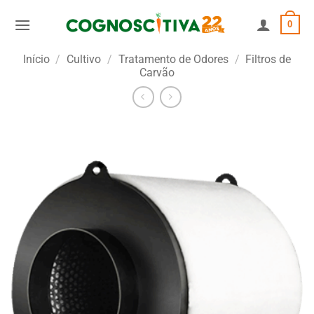
Skip
0
to
content
Início
/
Cultivo
/
Tratamento de Odores
/
Filtros de
Carvão