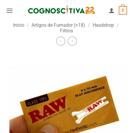
Skip
0
to
content
Início
/
Artigos de Fumador (+18)
/
Headshop
/
Filtros