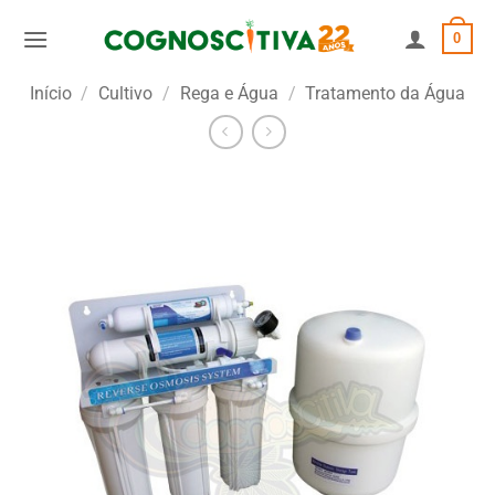
Skip
0
to
content
Início
/
Cultivo
/
Rega e Água
/
Tratamento da Água