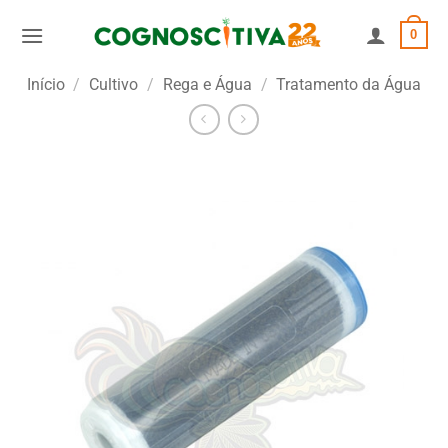
Skip
0
to
content
Início
/
Cultivo
/
Rega e Água
/
Tratamento da Água