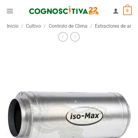
Skip
0
to
content
Início
/
Cultivo
/
Controlo de Clima
/
Extractores de ar