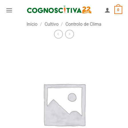
Skip
0
to
content
Início
/
Cultivo
/
Controlo de Clima