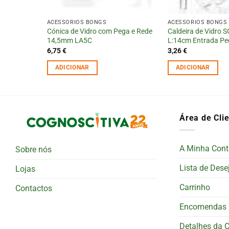
ACESSÓRIOS BONGS
ACESSÓRIOS BONGS
Cónica de Vidro com Pega e Rede
Caldeira de Vidro 
ovelo 19mm
14,5mm LA5C
L:14cm Entrada Pe
6,75
€
3,26
€
ADICIONAR
ADICIONAR
Área de Cli
A Minha Cont
Sobre nós
Lista de Dese
Lojas
Carrinho
Contactos
Encomendas
Detalhes da 