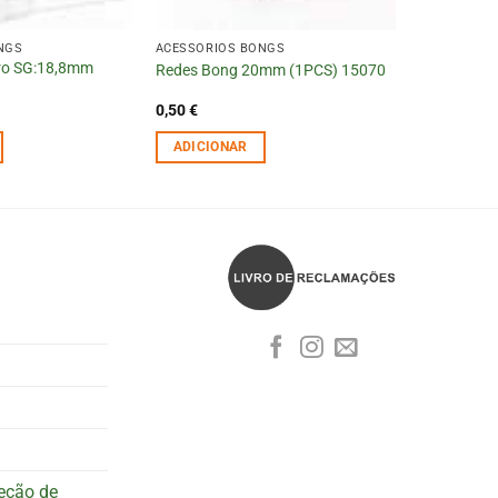
NGS
ACESSÓRIOS BONGS
dro SG:18,8mm
Redes Bong 20mm (1PCS) 15070
0,50
€
ADICIONAR
teção de