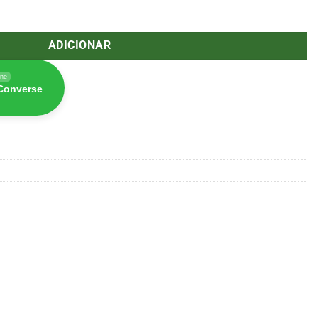
O Grace Glass 13cm SG: 29,2/18,8mm X1028
ADICIONAR
ine
 Converse