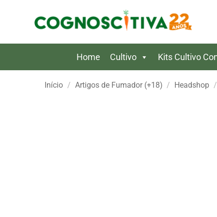
Skip
to
content
Home
Cultivo
Kits Cultivo C
Início
/
Artigos de Fumador (+18)
/
Headshop
/