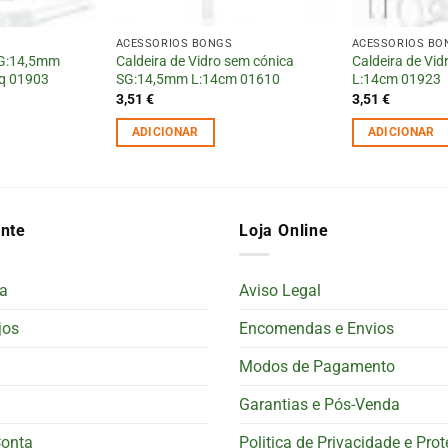
ACESSÓRIOS BONGS
ACESSÓRIOS BO
SG:14,5mm
Caldeira de Vidro sem cónica
Caldeira de Vi
q 01903
SG:14,5mm L:14cm 01610
L:14cm 01923
3,51
€
3,51
€
ADICIONAR
ADICIONAR
ente
Loja Online
a
Aviso Legal
jos
Encomendas e Envios
Modos de Pagamento
Garantias e Pós-Venda
Conta
Politica de Privacidade e Pro