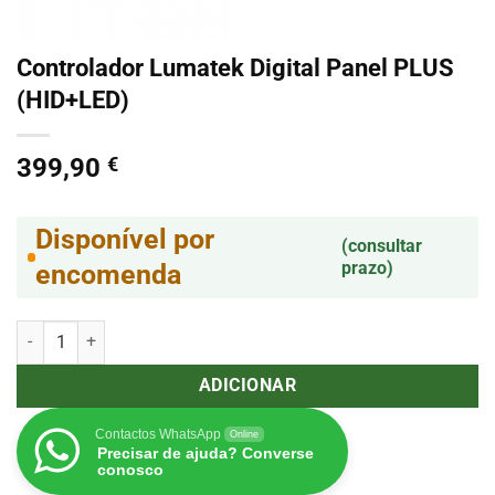
Controlador Lumatek Digital Panel PLUS
(HID+LED)
399,90
€
Disponível por
(consultar
prazo)
encomenda
Quantidade de Controlador Lumatek Digital Panel PLUS (HID+LED)
ADICIONAR
Contactos WhatsApp
Online
Precisar de ajuda? Converse
conosco