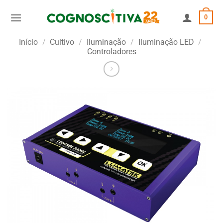
Skip
0
to
content
Início
/
Cultivo
/
Iluminação
/
Iluminação LED
/
Controladores