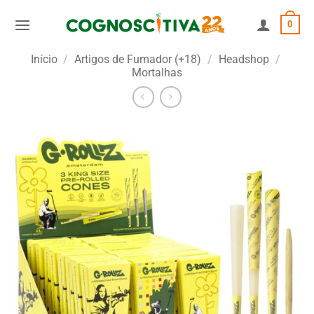
Skip
0
to
content
Início
/
Artigos de Fumador (+18)
/
Headshop
/
Mortalhas