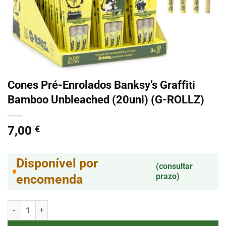
Cones Pré-Enrolados Banksy’s Graffiti
Bamboo Unbleached (20uni) (G-ROLLZ)
7,00
€
Disponível por
(consultar
prazo)
encomenda
Quantidade de Cones Pré-Enrolados Banksy's Graffiti Bamboo Unbl