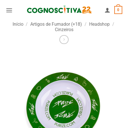
Skip
0
to
content
Início
/
Artigos de Fumador (+18)
/
Headshop
/
Cinzeiros