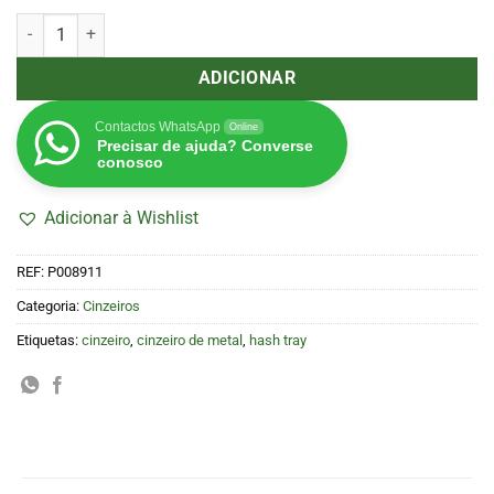
Quantidade de Cinzeiro de Metal Stay Green (Purize)
ADICIONAR
Contactos WhatsApp
Online
Precisar de ajuda? Converse
conosco
Adicionar à Wishlist
REF:
P008911
Categoria:
Cinzeiros
Etiquetas:
cinzeiro
,
cinzeiro de metal
,
hash tray