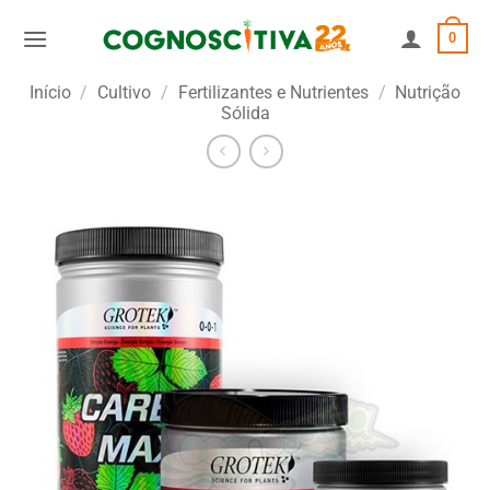
Skip
0
to
content
Início
/
Cultivo
/
Fertilizantes e Nutrientes
/
Nutrição
Sólida