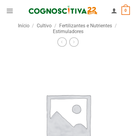
Skip
0
to
content
Início
/
Cultivo
/
Fertilizantes e Nutrientes
/
Estimuladores