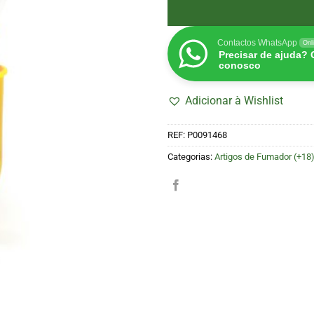
Contactos WhatsApp
Onl
Precisar de ajuda?
conosco
Adicionar à Wishlist
REF:
P0091468
Categorias:
Artigos de Fumador (+18