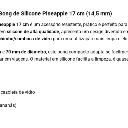
Bong de Silicone Pineapple 17 cm (14,5 mm)
ineapple 17 cm
é um acessório resistente, prático e perfeito par
o em
silicone de alta qualidade
, apresenta um design divertido e
chimbo/cumbuca de vidro
para uma utilização mais limpa e efic
a
e
70 mm de diâmetro
, este bong compacto adapta-se facilmen
r em viagens. O material em silicone facilita a limpeza, é quase
 cazoleta de vidro
(ananás)