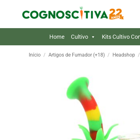
Skip
to
content
Home
Cultivo
Kits Cultivo C
Início
/
Artigos de Fumador (+18)
/
Headshop
/