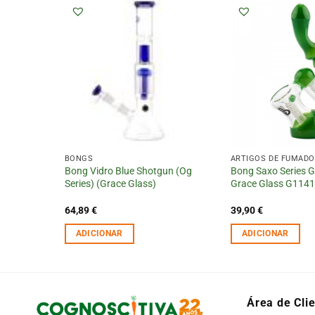
BONGS
ARTIGOS DE FUMADOR
m Amarelo e
Bong Vidro Blue Shotgun (Og
Bong Saxo Series G
Series) (Grace Glass)
Grace Glass G114
64,89
€
39,90
€
ADICIONAR
ADICIONAR
Área de Cli