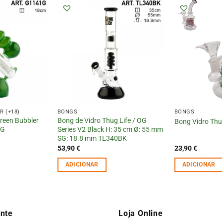
 (+18)
BONGS
BONGS
reen Bubbler
Bong de Vidro Thug Life / OG
Bong Vidro Thu
1G
Series V2 Black H: 35 cm Ø: 55 mm
SG: 18.8 mm TL340BK
53,90
€
23,90
€
ADICIONAR
ADICIONAR
ente
Loja Online