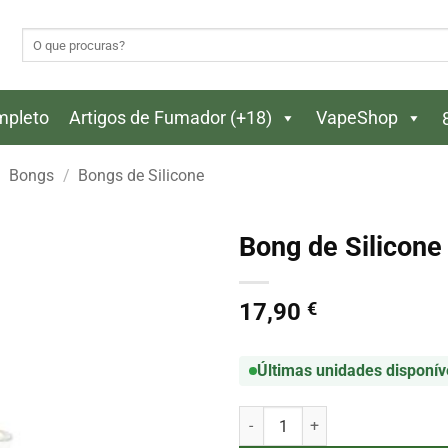
Pesquisar
por:
ompleto
Artigos de Fumador (+18)
VapeShop
Bongs
/
Bongs de Silicone
Bong de Silicon
17,90
€
Últimas unidades disponív
Quantidade de Bong de Silicone