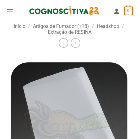
Skip
0
to
content
Início
/
Artigos de Fumador (+18)
/
Headshop
/
Extração de RESINA