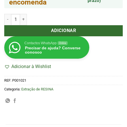
prazo)
encomenda
Quantidade de Bolsa Rosin 160µm x 10 Unids 6,35x8,25cm
ADICIONAR
Contactos WhatsApp
Online
Precisar de ajuda? Converse
conosco
Adicionar à Wishlist
REF:
P001021
Categoria:
Extração de RESINA