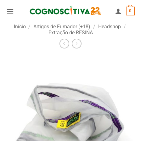
Skip
0
to
content
Início
/
Artigos de Fumador (+18)
/
Headshop
/
Extração de RESINA