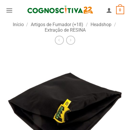
Skip
0
to
content
Início
/
Artigos de Fumador (+18)
/
Headshop
/
Extração de RESINA