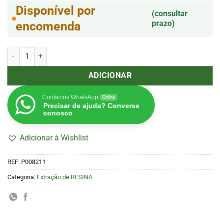
Disponível por
(consultar
prazo)
encomenda
Quantidade de Bolsa de Extração 90µm Verde (Pure Factory)
ADICIONAR
Contactos WhatsApp
Online
Precisar de ajuda? Converse
conosco
Adicionar à Wishlist
REF:
P008211
Categoria:
Extração de RESINA