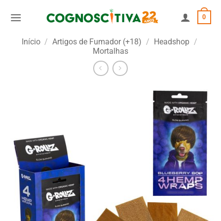
Skip
0
to
content
Início
/
Artigos de Fumador (+18)
/
Headshop
/
Mortalhas