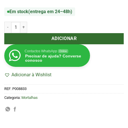
Em stock
(entrega em 24–48h)
Quantidade de Blunt Blueberry Flavored Hemp "Blueberry Bop" 4 Un
ADICIONAR
Contactos WhatsApp
Online
Precisar de ajuda? Converse
conosco
Adicionar à Wishlist
REF:
P008833
Categoria:
Mortalhas