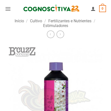
Skip
0
to
content
Início
/
Cultivo
/
Fertilizantes e Nutrientes
/
Estimuladores