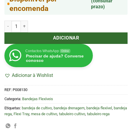
(consultar
prazo)
encomenda
Quantidade de Bandeja Flexivel (120X120X12) (Flexi Tray)
ADICIONAR
Contactos WhatsApp
Online
Precisar de ajuda? Converse
conosco
Adicionar à Wishlist
REF:
P008130
Categoria:
Bandejas Flexíveis
Etiquetas:
bandeja de cultivo
,
bandeja drenagem
,
bandeja flexível
,
bandeja
rega
,
Flexi Tray
,
mesa de cultivo
,
tabuleiro cultivo
,
tabuleiro rega