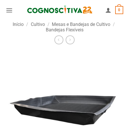
Skip
0
to
content
Início
/
Cultivo
/
Mesas e Bandejas de Cultivo
/
Bandejas Flexíveis