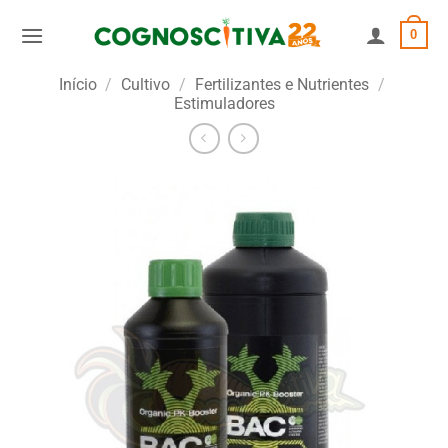
Skip
0
to
content
Início
/
Cultivo
/
Fertilizantes e Nutrientes
/
Estimuladores