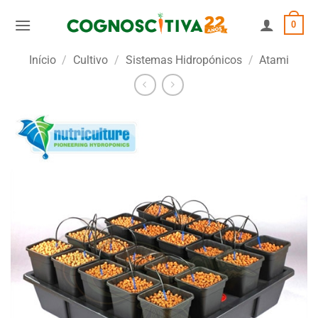
Skip
0
to
content
Início
/
Cultivo
/
Sistemas Hidropónicos
/
Atami