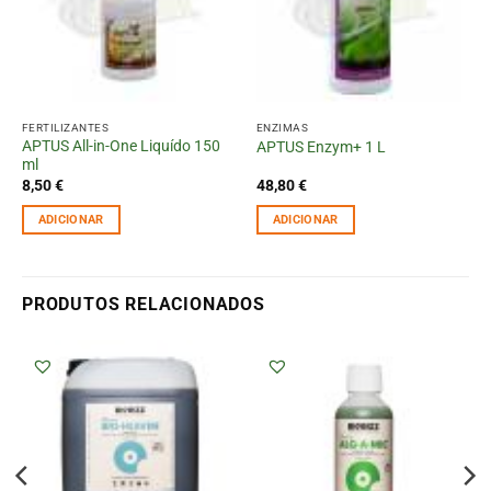
FERTILIZANTES
ENZIMAS
APTUS All-in-One Liquído 150
APTUS Enzym+ 1 L
ml
8,50
€
48,80
€
ADICIONAR
ADICIONAR
PRODUTOS RELACIONADOS