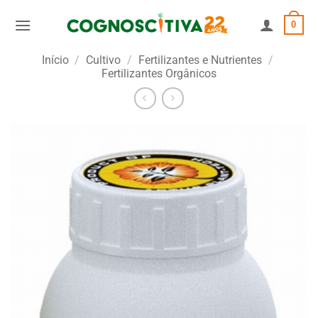
Skip
0
to
content
Início
/
Cultivo
/
Fertilizantes e Nutrientes
/
Fertilizantes Orgânicos