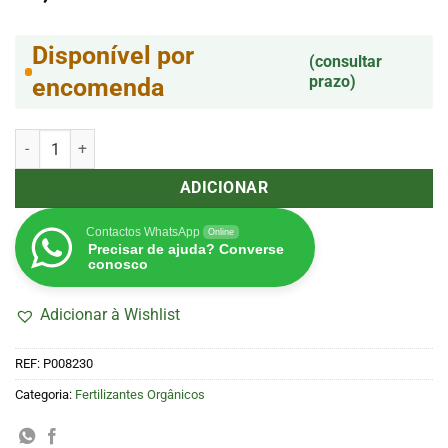
Disponível por
(consultar
prazo)
encomenda
Quantidade de APTUS N-Boost 500 ml
ADICIONAR
Contactos WhatsApp
Online
Precisar de ajuda? Converse
conosco
Adicionar à Wishlist
REF:
P008230
Categoria:
Fertilizantes Orgânicos