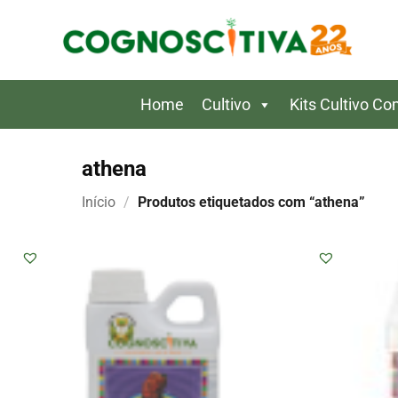
Skip
to
content
Home
Cultivo
Kits Cultivo C
athena
Início
/
Produtos etiquetados com “athena”