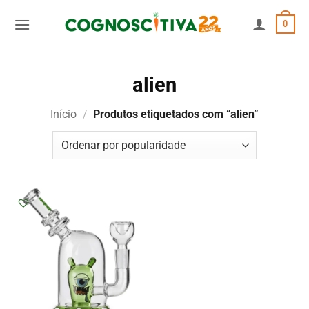
Skip
0
to
content
alien
Início
/
Produtos etiquetados com “alien”