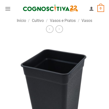
Skip
0
to
content
Início
/
Cultivo
/
Vasos e Pratos
/
Vasos