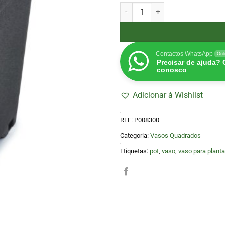
Quantidade de Vaso Quadrado P
Contactos WhatsApp
Onl
Precisar de ajuda?
conosco
Adicionar à Wishlist
REF:
P008300
Categoria:
Vasos Quadrados
Etiquetas:
pot
,
vaso
,
vaso para plant