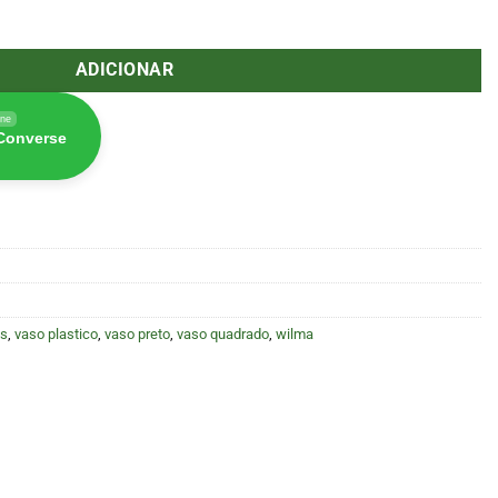
reto 15x15x20cm (3.5L)
ADICIONAR
ine
 Converse
as
,
vaso plastico
,
vaso preto
,
vaso quadrado
,
wilma