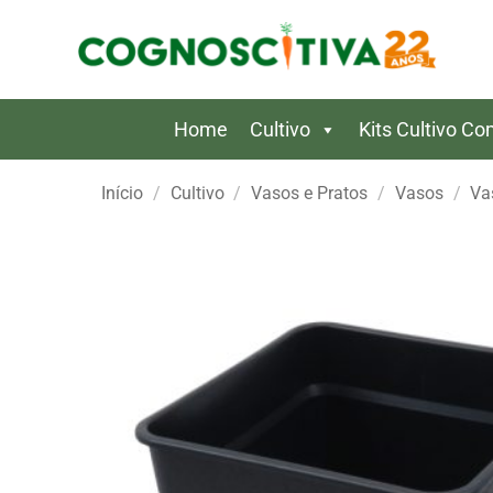
Skip
to
content
Home
Cultivo
Kits Cultivo C
Início
/
Cultivo
/
Vasos e Pratos
/
Vasos
/
Va