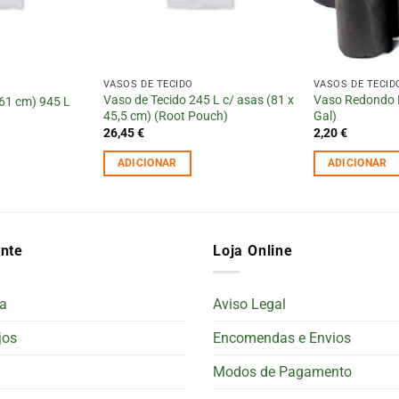
VASOS DE TECIDO
VASOS DE TECID
Vaso de Tecido 245 L c/ asas (81 x
Vaso Redondo R
61 cm) 945 L
45,5 cm) (Root Pouch)
Gal)
26,45
€
2,20
€
ADICIONAR
ADICIONAR
ente
Loja Online
a
Aviso Legal
jos
Encomendas e Envios
Modos de Pagamento