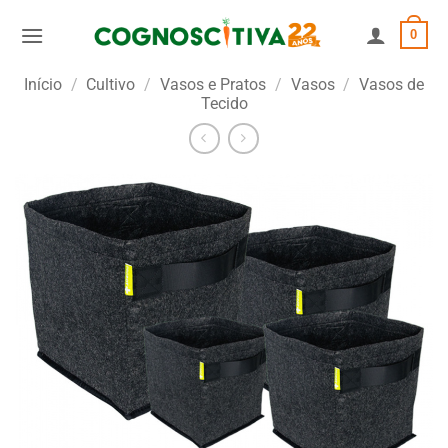
Skip
0
to
content
Início
/
Cultivo
/
Vasos e Pratos
/
Vasos
/
Vasos de
Tecido