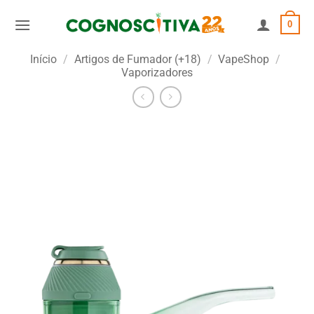
Skip
0
to
content
Início
/
Artigos de Fumador (+18)
/
VapeShop
/
Vaporizadores