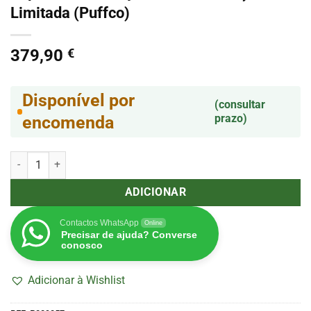
Limitada (Puffco)
379,90
€
Disponível por
(consultar
prazo)
encomenda
Quantidade de Vaporizador Proxy Kit Flourish Edição Limitada (Puff
ADICIONAR
Contactos WhatsApp
Online
Precisar de ajuda? Converse
conosco
Adicionar à Wishlist