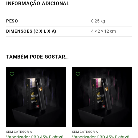
INFORMAÇÃO ADICIONAL
PESO
0,25 kg
DIMENSÕES (C X L X A)
4 × 2 × 12 cm
TAMBÉM PODE GOSTAR…
SEM CATEGORIA
SEM CATEGORIA
Vaporizador CBD 45% Eighty8
Vaporizador CBD 45% Eighty8