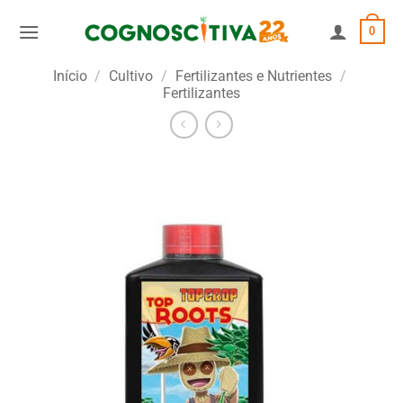
Skip
0
to
content
Início
/
Cultivo
/
Fertilizantes e Nutrientes
/
Fertilizantes