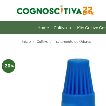
Skip
to
content
Home
Cultivo
Kits Cultivo C
Início
/
Cultivo
/
Tratamento de Odores
-20%