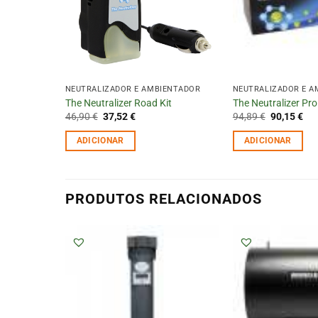
NEUTRALIZADOR E AMBIENTADOR
NEUTRALIZADOR E A
The Neutralizer Road Kit
The Neutralizer Pro
O
O
O
O
46,90
€
37,52
€
94,89
€
90,15
€
preço
preço
preço
pre
original
atual
original
atu
ADICIONAR
ADICIONAR
era:
é:
era:
é:
46,90 €.
37,52 €.
94,89 €.
90,
PRODUTOS RELACIONADOS