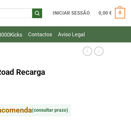
INICIAR SESSÃO
0,00
€
0
Contactos
Aviso Legal
8000Kicks
Road Recarga
ço
l
encomenda
(consultar prazo)
0 €.
Road Recarga