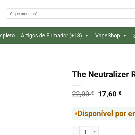
Pesquisar
por:
ompleto
Artigos de Fumador (+18)
VapeShop
The Neutralizer 
O
O
22,00
€
17,60
€
preço
pre
original
atua
Disponível por 
era:
é:
22,00 €.
17,6
Quantidade de The Neutralizer 