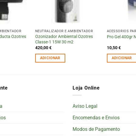
MBIENTADOR
NEUTRALIZADOR E AMBIENTADOR
ACESSÓRIOS PA
ducta Ozotres
Ozonizador Ambiental Ozotres
Pro Gel 400gr 
Classe-1 15W 30 m2
420,00
€
10,50
€
ADICIONAR
ADICIONAR
ente
Loja Online
a
Aviso Legal
jos
Encomendas e Envios
Modos de Pagamento