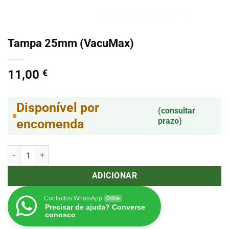
Tampa 25mm (VacuMax)
11,00
€
Disponível por
(consultar
prazo)
encomenda
Quantidade de Tampa 25mm (VacuMax)
ADICIONAR
Contactos WhatsApp
Online
Precisar de ajuda? Converse
conosco