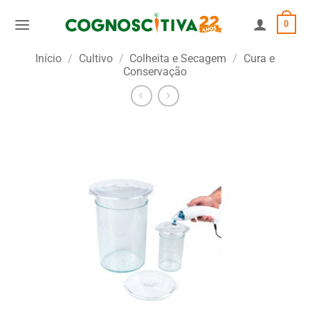
Skip
0
to
content
Início
/
Cultivo
/
Colheita e Secagem
/
Cura e
Conservação