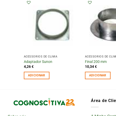
ACESSÓRIOS DE CLIMA
ACESSÓRIOS DE CLI
tros
Adaptador Sunon
Final 200 mm
4,26
€
10,34
€
ADICIONAR
ADICIONAR
Área de Cli