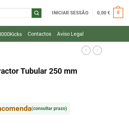
INICIAR SESSÃO
0,00
€
0
Contactos
Aviso Legal
8000Kicks
ractor Tubular 250 mm
encomenda
(consultar prazo)
ractor Tubular 250 mm