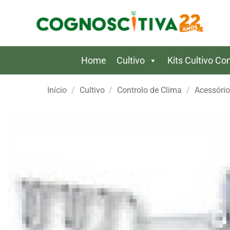
Skip
to
content
Home
Cultivo
Kits Cultivo C
Início
/
Cultivo
/
Controlo de Clima
/
Acessório