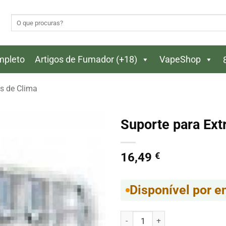
Pesquisar
por:
ompleto
Artigos de Fumador (+18)
VapeShop
s de Clima
Suporte para Ext
16,49
€
Disponível por 
Quantidade de Suporte para Ext