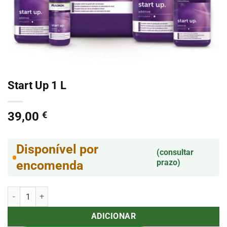
Start Up 1 L
39,00
€
Disponível por
(consultar
prazo)
encomenda
Quantidade de Start Up 1 L
ADICIONAR