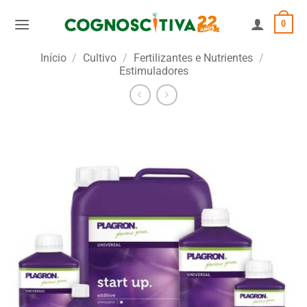
Skip
0
to
content
Início
/
Cultivo
/
Fertilizantes e Nutrientes
/
Estimuladores