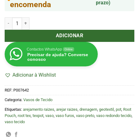
prazo)
encomenda
Quantidade de Root Pouch (38 x 40 cm) 45 L (12 gal)
ADICIONAR
Contactos WhatsApp
Online
Precisar de ajuda? Converse
conosco
Adicionar à Wishlist
REF:
P007642
Categoria:
Vasos de Tecido
Etiquetas:
arejamento raizes
,
arejar raizes
,
drenagem
,
geotextil
,
pot
,
Root
Pouch
,
root tex
,
texpot
,
vaso
,
vaso furos
,
vaso preto
,
vaso redondo tecido
,
vaso tecido