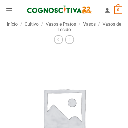
Skip
0
to
content
Início
/
Cultivo
/
Vasos e Pratos
/
Vasos
/
Vasos de
Tecido