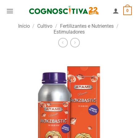
Skip
0
to
content
Início
/
Cultivo
/
Fertilizantes e Nutrientes
/
Estimuladores