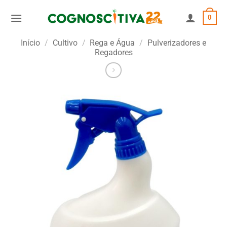
Skip
0
to
content
Início
/
Cultivo
/
Rega e Água
/
Pulverizadores e
Regadores