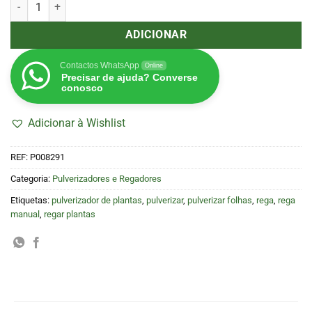
Quantidade de Pulverizador 1L (AquaKing)
ADICIONAR
Contactos WhatsApp
Online
Precisar de ajuda? Converse
conosco
Adicionar à Wishlist
REF:
P008291
Categoria:
Pulverizadores e Regadores
Etiquetas:
pulverizador de plantas
,
pulverizar
,
pulverizar folhas
,
rega
,
rega
manual
,
regar plantas