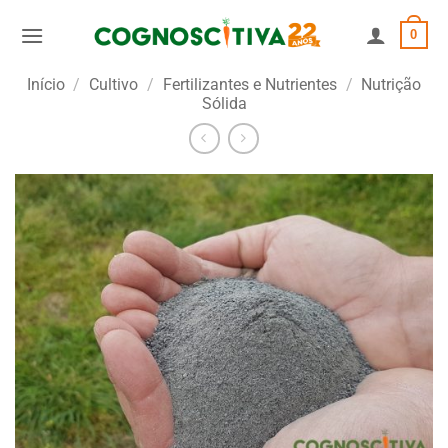
Skip
0
to
content
Início
/
Cultivo
/
Fertilizantes e Nutrientes
/
Nutrição
Sólida