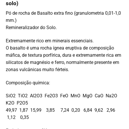
solo)
Pó de rocha de Basalto extra fino (granulometria 0,01-1,0
mm.)
Remineralizador do Solo.
Extremamente rico em minerais essenciais.
O basalto é uma rocha ígnea eruptiva de composição
máfica, de textura porfírica, dura e extremamente rica em
silicatos de magnésio e ferro, normalmente presente em
zonas vulcânicas muito férteis.
Composição química:
SiO2 TiO2 Al2O3 Fe2O3 FeO MnO MgO CaO Na2O
K2O P2O5
49,97 1,87 15,99 3,85 7,24 0,20 6,84 9,62 2,96
1,12 0,35