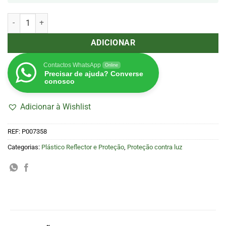
Quantidade de Plástico Refletor c/ Proteção de Luz 1,22m (GrowLux
ADICIONAR
Contactos WhatsApp
Online
Precisar de ajuda? Converse
conosco
Adicionar à Wishlist
REF:
P007358
Categorias:
Plástico Reflector e Proteção
,
Proteção contra luz