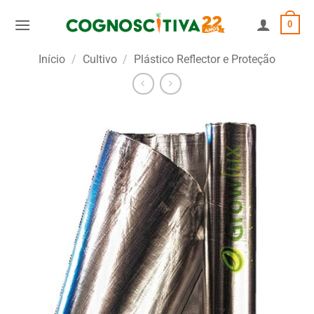
Skip
0
to
content
Início
/
Cultivo
/
Plástico Reflector e Proteção