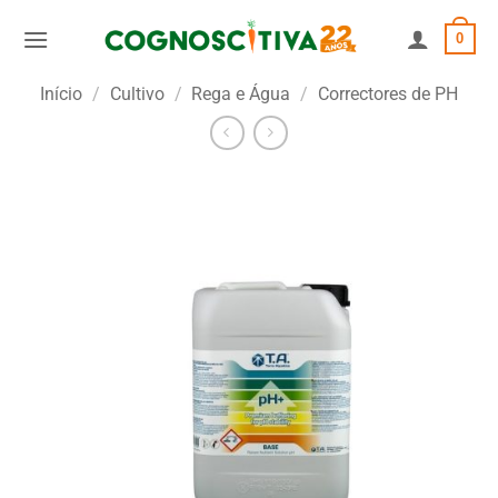
Skip
0
to
content
Início
/
Cultivo
/
Rega e Água
/
Correctores de PH