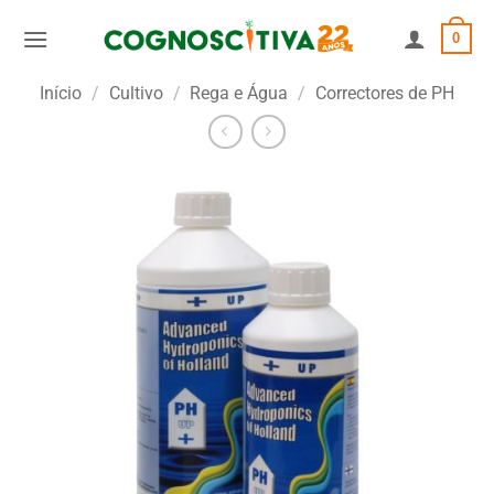
Skip
0
to
content
Início
/
Cultivo
/
Rega e Água
/
Correctores de PH