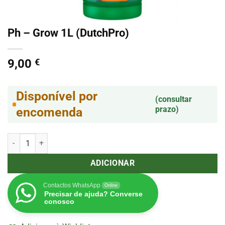
Ph – Grow 1L (DutchPro)
9,00
€
Disponível por
(consultar
prazo)
encomenda
Quantidade de Ph - Grow 1L (DutchPro)
ADICIONAR
Contactos WhatsApp
Online
Precisar de ajuda? Converse
conosco