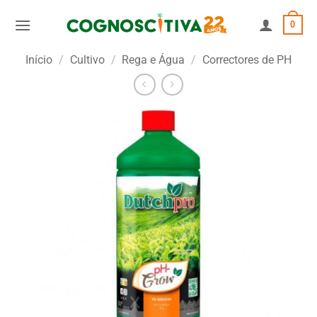
Skip
0
to
content
Início
/
Cultivo
/
Rega e Água
/
Correctores de PH