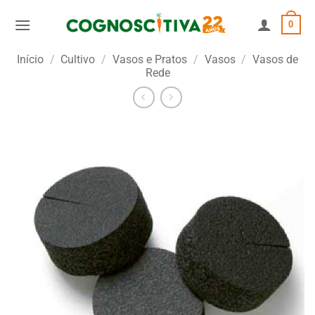
Skip
0
to
content
Início
/
Cultivo
/
Vasos e Pratos
/
Vasos
/
Vasos de
Rede