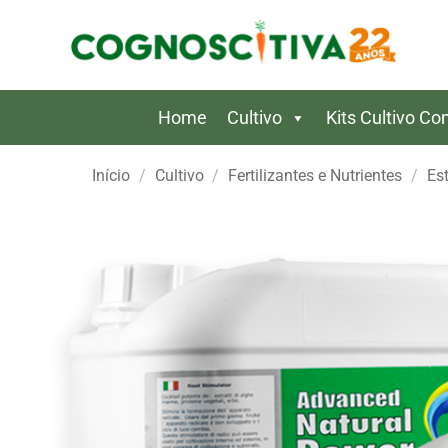
Skip
to
content
Home
Cultivo
Kits Cultivo C
Início
/
Cultivo
/
Fertilizantes e Nutrientes
/
Es