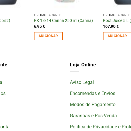
ESTIMULADORES
ESTIMULADORES
obizz)
PK 13/14 Canna 250 ml (Canna)
Root Juice 5 L 
6,95
€
167,90
€
ADICIONAR
ADICIONAR
ente
Loja Online
a
Aviso Legal
jos
Encomendas e Envios
Modos de Pagamento
Garantias e Pós-Venda
Conta
Politica de Privacidade e Pro