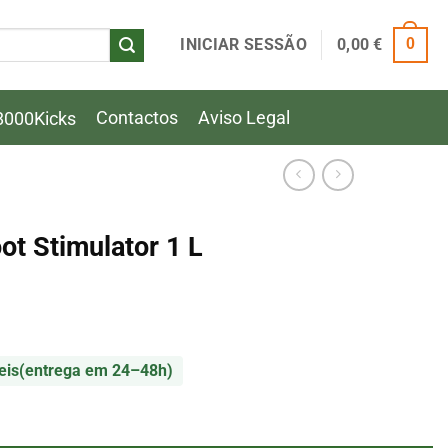
INICIAR SESSÃO
0,00
€
0
Contactos
Aviso Legal
8000Kicks
ot Stimulator 1 L
eis
(entrega em 24–48h)
t Stimulator 1 L