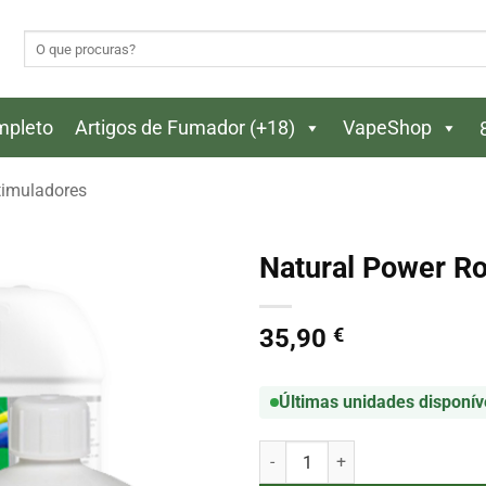
Pesquisar
por:
ompleto
Artigos de Fumador (+18)
VapeShop
timuladores
Natural Power Ro
35,90
€
Últimas unidades disponív
Quantidade de Natural Power Roo