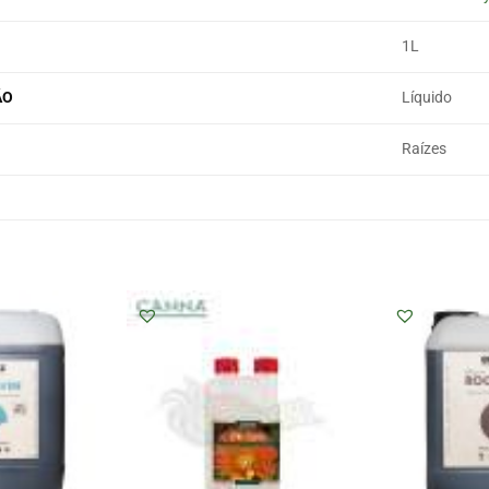
1L
ÃO
Líquido
Raízes