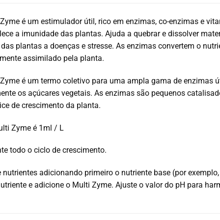
Zyme é um estimulador útil, rico em enzimas, co-enzimas e vit
alece a imunidade das plantas. A
juda a quebrar e dissolver mat
 das plantas a doenças e stresse.
As enzimas convertem o nutri
lmente assimilado pela planta.
 Zyme é um termo coletivo para uma ampla gama de enzimas úte
ente os açúcares vegetais. As enzimas são pequenos catalisa
ice de crescimento da planta.
ulti Zyme é 1ml / L
te todo o ciclo de crescimento.
e nutrientes adicionando primeiro o nutriente base (por exemplo,
utriente e adicione o Multi Zyme. Ajuste o valor do pH para har