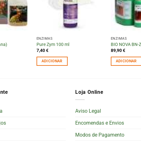
ENZIMAS
ENZIMAS
nna)
Pure Zym 100 ml
BIO NOVA BN-Z
7,40
€
89,90
€
ADICIONAR
ADICIONAR
ente
Loja Online
a
Aviso Legal
jos
Encomendas e Envios
Modos de Pagamento