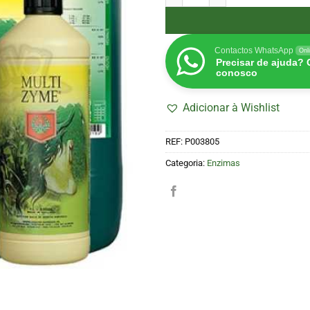
Contactos WhatsApp
Onl
Precisar de ajuda?
conosco
Adicionar à Wishlist
REF:
P003805
Categoria:
Enzimas