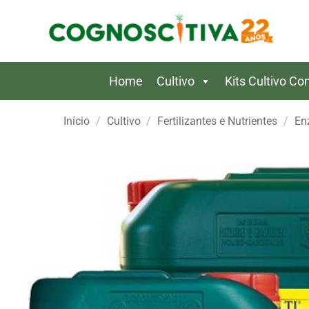
Skip
to
content
Home
Cultivo
Kits Cultivo C
Início
/
Cultivo
/
Fertilizantes e Nutrientes
/
En