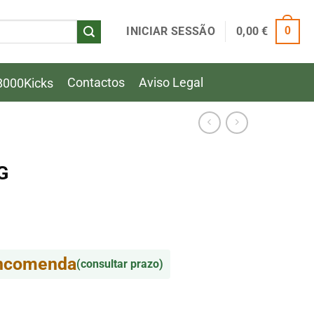
INICIAR SESSÃO
0,00
€
0
Contactos
Aviso Legal
8000Kicks
G
encomenda
(consultar prazo)
G