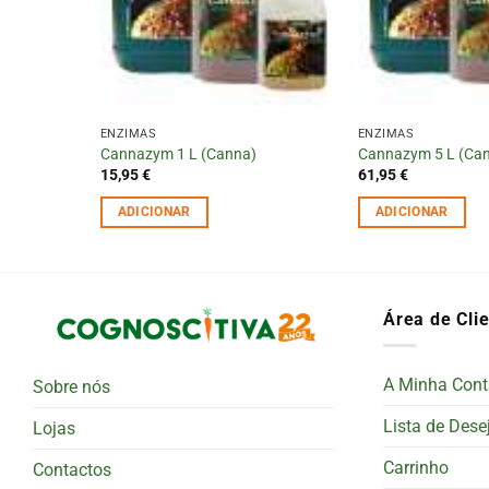
ENZIMAS
ENZIMAS
+ 250 ml
Cannazym 1 L (Canna)
Cannazym 5 L (Ca
15,95
€
61,95
€
ADICIONAR
ADICIONAR
Área de Cli
A Minha Cont
Sobre nós
Lista de Dese
Lojas
Carrinho
Contactos