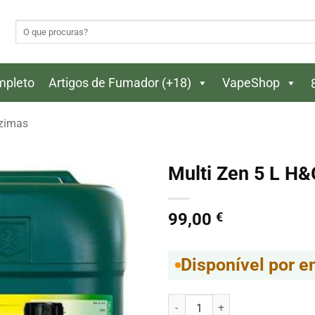
Pesquisar
por:
ompleto
Artigos de Fumador (+18)
VapeShop
zimas
Multi Zen 5 L H&
99,00
€
Disponível por 
Quantidade de Multi Zen 5 L H&