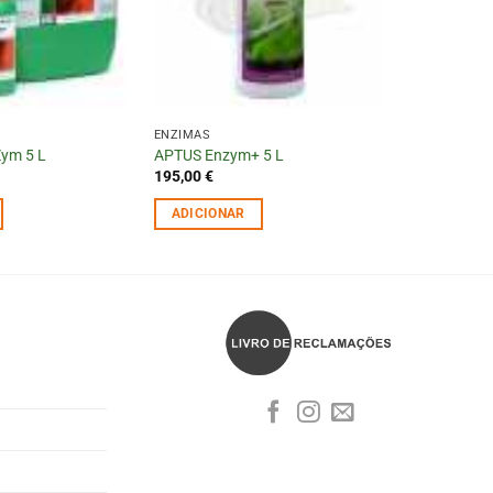
ENZIMAS
ym 5 L
APTUS Enzym+ 5 L
195,00
€
ADICIONAR