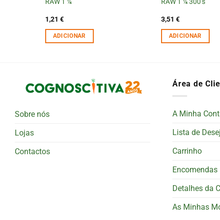
KS
RAW 1 ¼
RAW 1 ¼ 300’s
1,21
€
3,51
€
ADICIONAR
ADICIONAR
Área de Cli
A Minha Cont
Sobre nós
Lista de Dese
Lojas
Carrinho
Contactos
Encomendas
Detalhes da 
As Minhas M