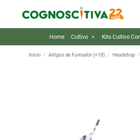
Skip
to
content
Home
Cultivo
Kits Cultivo C
Início
/
Artigos de Fumador (+18)
/
Headshop
/