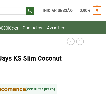
INICIAR SESSÃO
0,00
€
0
Contactos
Aviso Legal
8000Kicks
Jays KS Slim Coconut
encomenda
(consultar prazo)
Jays KS Slim Coconut