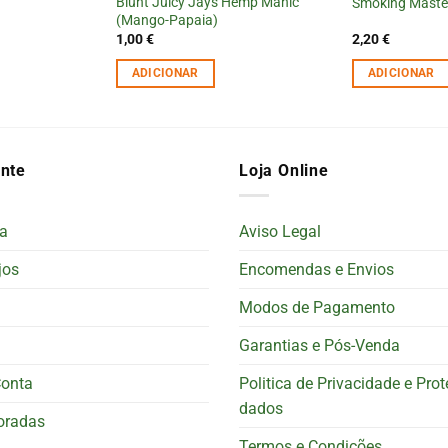
Blunt Juicy Jays Hemp Manic
Smoking Master
(Mango-Papaia)
1,00
€
2,20
€
ADICIONAR
ADICIONAR
ente
Loja Online
a
Aviso Legal
jos
Encomendas e Envios
Modos de Pagamento
Garantias e Pós-Venda
Conta
Politica de Privacidade e Pro
dados
oradas
Termos e Condições