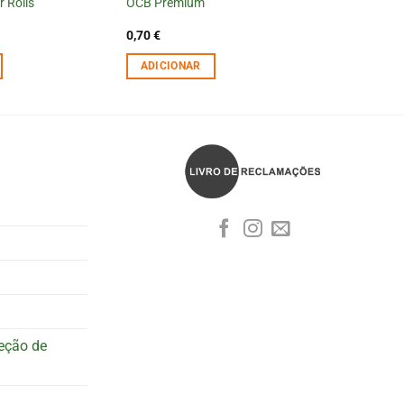
 Rolls
OCB Premium
0,70
€
ADICIONAR
teção de