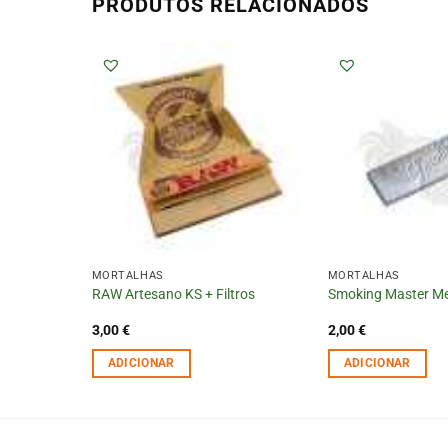
PRODUTOS RELACIONADOS
MORTALHAS
MORTALHAS
 Blue
RAW Artesano KS + Filtros
Smoking Master M
3,00
€
2,00
€
ADICIONAR
ADICIONAR