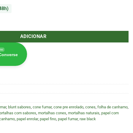
48h)
seur King Size Slim + Filtros Pink (Elements)
ADICIONAR
ine
 Converse
umar
,
blunt sabores
,
cone fumar
,
cone pre enrolado
,
cones
,
folha de canhamo
,
ortalhas com sabores
,
mortalhas cones
,
mortalhas naturais
,
papel com
 canhamo
,
papel enrolar
,
papel fino
,
papel fumar
,
raw black