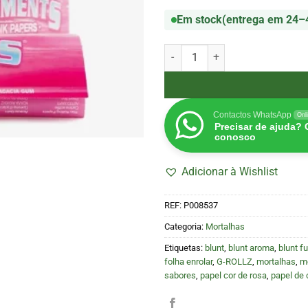
Em stock
(entrega em 24–
Quantidade de Mortalhas Connois
Contactos WhatsApp
Onl
Precisar de ajuda?
conosco
Adicionar à Wishlist
REF:
P008537
Categoria:
Mortalhas
Etiquetas:
blunt
,
blunt aroma
,
blunt f
folha enrolar
,
G-ROLLZ
,
mortalhas
,
m
sabores
,
papel cor de rosa
,
papel de