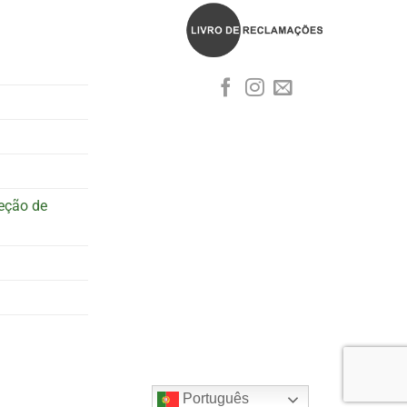
teção de
Português