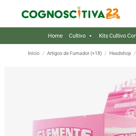
Skip
to
content
Home
Cultivo
Kits Cultivo C
Início
/
Artigos de Fumador (+18)
/
Headshop
/